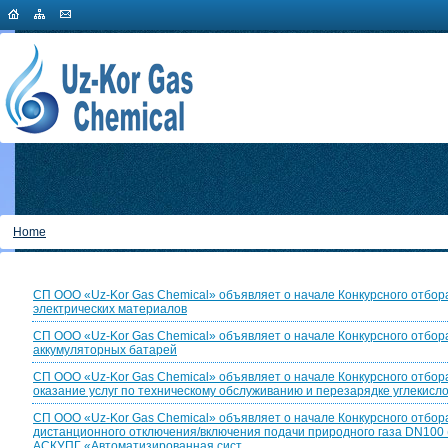
Home
СП ООО «Uz-Kor Gas Chemical» объявляет о начале Конкурсного отбора
электрических материалов
СП ООО «Uz-Kor Gas Chemical» объявляет о начале Конкурсного отбора
аккумуляторных батарей
СП ООО «Uz-Kor Gas Chemical» объявляет о начале Конкурсного отбор
оказание услуг по техническому обслуживанию и перезарядке углекисл
СП ООО «Uz-Kor Gas Chemical» объявляет о начале Конкурсного отбор
дистанционного отключения/включения подачи природного газа DN100 
АСКУПГ «Автоматизированная сист