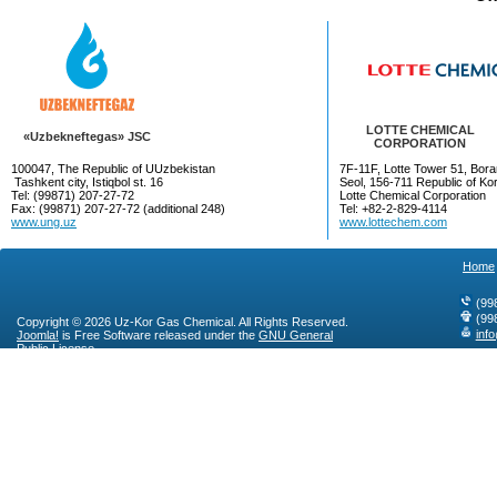
LOTTE CHEMICAL
«Uzbekneftegas» JSC
CORPORATION
100047, The Republic of UUzbekistan
7F-11F, Lotte Tower 51, Bora
Tashkent city, Istiqbol st. 16
Seol, 156-711 Republic of Ko
Tel: (99871) 207-27-72
Lotte Chemical Corporation
Fax: (99871) 207-27-72 (additional 248)
Tel: +82-2-829-4114
www.ung.uz
www.lottechem.com
Home
(99
(99
Copyright © 2026 Uz-Kor Gas Chemical. All Rights Reserved.
inf
Joomla!
is Free Software released under the
GNU General
Public License.