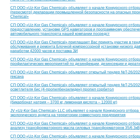
СП ООО «Uz-Kor Gas Chemical» объявляет о начале Конкурсного отбора
(пересмотр) декларации промышленной безопасности на опасных про
Chemical»
СП ООО «Uz-Kor Gas Chemical» объявляет о начале Конкурсного отбора
предоставлению, установке GPS навигаторов и программному обеспеч
автомобильного транспорта нашей компании посредст
CП ООО «Uz-Kor Gas Chemical» приглашает Вас принять участие в тен
обслуживания и ремонта Блочной компрессорной установки низкого да
наработки 42000 часов и поставка ЗИ
СП ООО «Uz-Kor Gas Chemical» объявляет о начале Конкурсного отбор
профилактических мероприятий по дезинфекции, дезинсекции и дерат
CП ООО «Uz-Kor Gas Chemical» объявляет открытый тендер №T-26/2026 
гексана
CП ООО «Uz-Kor Gas Chemical» объявляет открытый тендер №T-25/2026 
осветлителя бис (4-пропилбензилиден) пропил сорбитол
СП ООО «Uz-Kor Gas Chemical» объявляет о начале Конкурсного отбор
(бикарбонат натрия – 3700 кг, лимонная кислота – 12000 кг)
JV «Uz-Kor Gas Chemical» LLC объявляет о начале Конкурсного отбора
экологического аудита на территории совместного предприятия
СП ООО «Uz-Kor Gas Chemical» объявляет о начале Конкурсного отбор
анализу трансформаторного масла силовых трансформаторов 35/6.3кВ, 
СП ООО «Uz-Kor Gas Chemical» объявляет о начале Конкурсного отбора