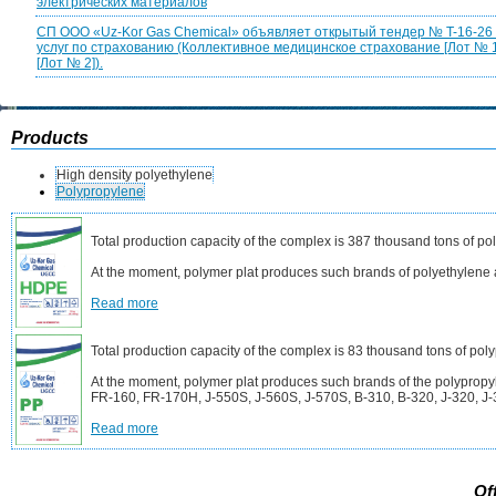
электрических материалов
CП ООО «Uz-Kor Gas Chemical» объявляет открытый тендер № T-16-26 ср
услуг по страхованию (Коллективное медицинское страхование [Лот № 1
[Лот № 2]).
Products
High density polyethylene
Polypropylene
Total production capacity of the complex is 387 thousand tons of po
At the moment, polymer plat produces such brands of polyethyle
Read more
Total production capacity of the complex is 83 thousand tons of pol
At the moment, polymer plat produces such brands of the polyprop
FR-160, FR-170H, J-550S, J-560S, J-570S, B-310, B-320, J-320, J-
Read more
Of