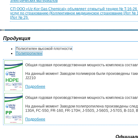
электрических материалов
CП ООО «Uz-Kor Gas Chemical» объявляет открытый тендер № T-16-26 ср
услуг по страхованию (Коллективное медицинское страхование [Лот № 1
[Лот № 2]).
Продукция
Полиэтилен высокой плотности
Полипропилен
Общая годовая производственная мощность комплекса составл
На данный момент Заводом полимеров были произведены такие
J2210
Подробнее
Общая годовая производственная мощность комплекса составл
На данный момент Заводом полипропилена произведены следующ
130A, FC-550, FR-160, FR-170H, J-550S, J-560S, J-570S, B-310, B-
Подробнее
Официал