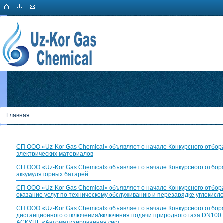
Главная
СП ООО «Uz-Kor Gas Chemical» объявляет о начале Конкурсного отбора
электрических материалов
СП ООО «Uz-Kor Gas Chemical» объявляет о начале Конкурсного отбора
аккумуляторных батарей
СП ООО «Uz-Kor Gas Chemical» объявляет о начале Конкурсного отбор
оказание услуг по техническому обслуживанию и перезарядке углекисл
СП ООО «Uz-Kor Gas Chemical» объявляет о начале Конкурсного отбор
дистанционного отключения/включения подачи природного газа DN100 
АСКУПГ «Автоматизированная сист