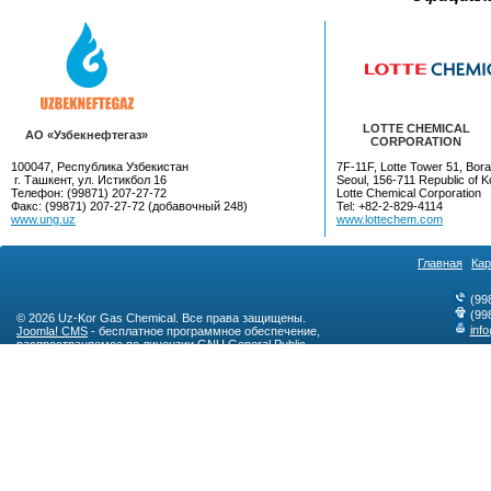
LOTTE CHEMICAL
AO «Узбекнефтегаз»
CORPORATION
100047, Республика Узбекистан
7F-11F, Lotte Tower 51, Bora
г. Ташкент, ул. Истикбол 16
Seoul, 156-711 Republic of K
Телефон: (99871) 207-27-72
Lotte Chemical Corporation
Факс: (99871) 207-27-72 (добавочный 248)
Tel: +82-2-829-4114
www.ung.uz
www.lottechem.com
Главная
Кар
(99
(99
© 2026 Uz-Kor Gas Chemical. Все права защищены.
inf
Joomla! CMS
- бесплатное программное обеспечение,
распространяемое по лицензии
GNU General Public
License
.