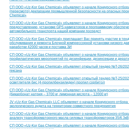
СП ООО «Uz-Kor Gas Chemical» объявляет о начале Конкурсного отбора
(пересмотр) декларации промышленной безопасности на опасных про
Chemical»
СП ООО «Uz-Kor Gas Chemical» объявляет о начале Конкурсного отбора
предоставлению, установке GPS навигаторов и программному обеспеч
автомобильного транспорта нашей компании посредст
CП ООО «Uz-Kor Gas Chemical» приглашает Вас принять участие в тен
обслуживания и ремонта Блочной компрессорной установки низкого да
наработки 42000 часов и поставка ЗИ
СП ООО «Uz-Kor Gas Chemical» объявляет о начале Конкурсного отбор
профилактических мероприятий по дезинфекции, дезинсекции и дерат
CП ООО «Uz-Kor Gas Chemical» объявляет открытый тендер №T-26/2026 
гексана
CП ООО «Uz-Kor Gas Chemical» объявляет открытый тендер №T-25/2026 
осветлителя бис (4-пропилбензилиден) пропил сорбитол
СП ООО «Uz-Kor Gas Chemical» объявляет о начале Конкурсного отбор
(бикарбонат натрия – 3700 кг, лимонная кислота – 12000 кг)
JV «Uz-Kor Gas Chemical» LLC объявляет о начале Конкурсного отбора
экологического аудита на территории совместного предприятия
СП ООО «Uz-Kor Gas Chemical» объявляет о начале Конкурсного отбор
анализу трансформаторного масла силовых трансформаторов 35/6.3кВ, 
СП ООО «Uz-Kor Gas Chemical» объявляет о начале Конкурсного отбора