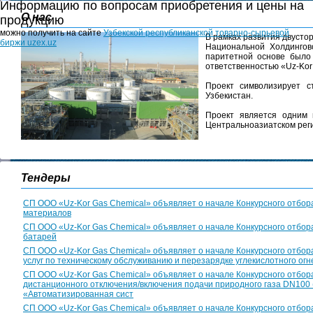
Информацию по вопросам приобретения и цены на
О нас
продукцию
можно получить на сайте
Узбекской республиканской товарно-сырьевой
В рамках развития двусто
биржи uzex.uz
Национальной Холдингов
паритетной основе было
ответственностью «Uz-Kor
Проект символизирует с
Узбекистан.
Проект является одним 
Центральноазиатском рег
Тендеры
СП ООО «Uz-Kor Gas Chemical» объявляет о начале Конкурсного отбора
материалов
СП ООО «Uz-Kor Gas Chemical» объявляет о начале Конкурсного отбора
батарей
СП ООО «Uz-Kor Gas Chemical» объявляет о начале Конкурсного отбор
услуг по техническому обслуживанию и перезарядке углекислотного ог
СП ООО «Uz-Kor Gas Chemical» объявляет о начале Конкурсного отбор
дистанционного отключения/включения подачи природного газа DN100 
«Автоматизированная сист
СП ООО «Uz-Kor Gas Chemical» объявляет о начале Конкурсного отбора