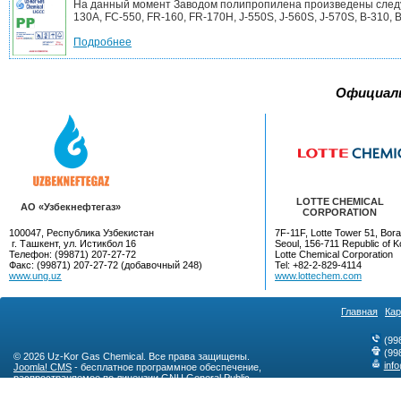
На данный момент Заводом полипропилена произведены следующ
130A, FC-550, FR-160, FR-170H, J-550S, J-560S, J-570S, B-310, B-
Подробнее
Официал
LOTTE CHEMICAL
AO «Узбекнефтегаз»
CORPORATION
100047, Республика Узбекистан
7F-11F, Lotte Tower 51, Bora
г. Ташкент, ул. Истикбол 16
Seoul, 156-711 Republic of K
Телефон: (99871) 207-27-72
Lotte Chemical Corporation
Факс: (99871) 207-27-72 (добавочный 248)
Tel: +82-2-829-4114
www.ung.uz
www.lottechem.com
Главная
Кар
(99
(99
© 2026 Uz-Kor Gas Chemical. Все права защищены.
inf
Joomla! CMS
- бесплатное программное обеспечение,
распространяемое по лицензии
GNU General Public
License
.