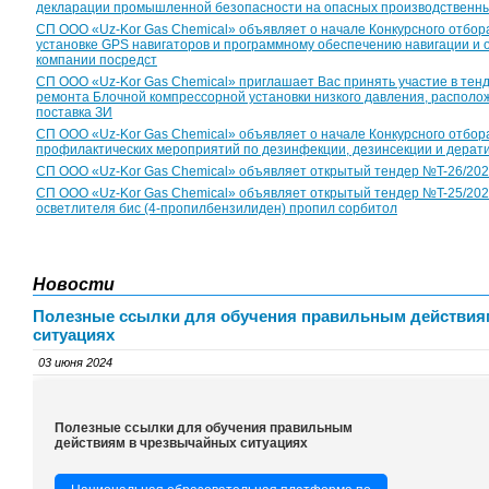
декларации промышленной безопасности на опасных производственны
СП ООО «Uz-Kor Gas Chemical» объявляет о начале Конкурсного отбор
установке GPS навигаторов и программному обеспечению навигации и
компании посредст
CП ООО «Uz-Kor Gas Chemical» приглашает Вас принять участие в тен
ремонта Блочной компрессорной установки низкого давления, располож
поставка ЗИ
СП ООО «Uz-Kor Gas Chemical» объявляет о начале Конкурсного отбор
профилактических мероприятий по дезинфекции, дезинсекции и дерат
CП ООО «Uz-Kor Gas Chemical» объявляет открытый тендер №T-26/2026 с
CП ООО «Uz-Kor Gas Chemical» объявляет открытый тендер №T-25/2026 
осветлителя бис (4-пропилбензилиден) пропил сорбитол
Новости
Полезные ссылки для обучения правильным действия
ситуациях
03 июня 2024
Полезные ссылки для обучения правильным
действиям в чрезвычайных ситуациях