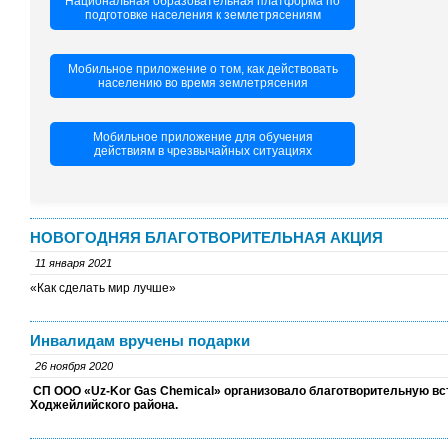
Национальная образовательная платформа по
подготовке населения к землетрясениям
Мобильное приложение о том, как действовать
населению во время землетрясения
Мобильное приложение для обучения
действиям в чрезвычайных ситуациях
НОВОГОДНЯЯ БЛАГОТВОРИТЕЛЬНАЯ АКЦИЯ
11 января 2021
«Как сделать мир лучше»
Инвалидам вручены подарки
26 ноября 2020
СП ООО «Uz-Kor Gas Chemical» организовало благотворительную вс
Ходжейлийского района.