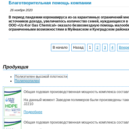
Благотворительная помощь компании
26 ноября 2020
В период пандемии коронавируса из-за карантинных ограничений мн
источников дохода, увеличилось количество семей, нуждающихся в
ООО «
Uz
-
Kor
Gas
Chemical
» оказало безвозмездную помощь малооб
ограниченными возможностями в Муйнакском и Кунградском районах
В начало
Назад
1
2
3
4
Впер
Продукция
Полиэтилен высокой плотности
Полипропилен
Общая годовая производственная мощность комплекса составл
На данный момент Заводом полимеров были произведены такие
J2210
Подробнее
Общая годовая производственная мощность комплекса составл