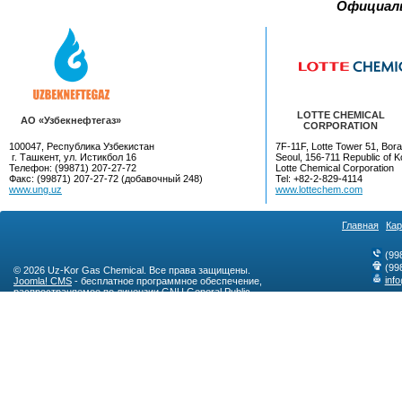
Официал
LOTTE CHEMICAL
AO «Узбекнефтегаз»
CORPORATION
100047, Республика Узбекистан
7F-11F, Lotte Tower 51, Bora
г. Ташкент, ул. Истикбол 16
Seoul, 156-711 Republic of K
Телефон: (99871) 207-27-72
Lotte Chemical Corporation
Факс: (99871) 207-27-72 (добавочный 248)
Tel: +82-2-829-4114
www.ung.uz
www.lottechem.com
Главная
Кар
(99
(99
© 2026 Uz-Kor Gas Chemical. Все права защищены.
inf
Joomla! CMS
- бесплатное программное обеспечение,
распространяемое по лицензии
GNU General Public
License
.