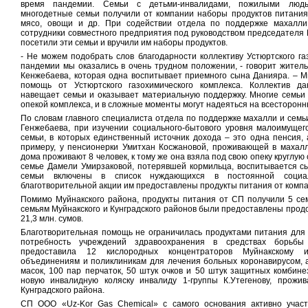
время пандемии. Семьи с детьми-инвалидами, пожилыми людь
многодетные семьи получили от компании наборы продуктов питания,
мясо, овощи и др. При содействии отдела по поддержке махалли
сотрудники совместного предприятия под руководством председател
посетили эти семьи и вручили им наборы продуктов.
- Не можем подобрать слов благодарности коллективу Устюртского га
пандемии мы оказались в очень трудном положении, - говорит жител
Кенжебаева, которая одна воспитывает приемного сына Данияра. – 
помощь от Устюртского газохимического комплекса. Коллектив да
навещает семьи и оказывает материальную поддержку. Многие семьи
опекой комплекса, и в сложные моменты могут надеяться на всесторонн
По словам главного специалиста отдела по поддержке махалли и семь
Генжебаева, при изучении социального-бытового уровня малоимущег
семьи, в которых единственный источник дохода – это одна пенсия, 
примеру, у пенсионерки Умитхан Косжановой, проживающей в махалл
дома проживают 8 человек, к тому же она взяла под свою опеку круглую
семье Дамели Умирзаковой, потерявшей кормильца, воспитывается сы
семьи включены в список нуждающихся в постоянной социа
благотворительной акции им предоставлены продукты питания от компа
Помимо Муйнакского района, продукты питания от СП получили 5 сем
семьям Муйнакского и Кунградского районов были предоставлены прод
21,3 млн. сумов.
Благотворительная помощь не ограничилась продуктами питания для
потребность учреждений здравоохранения в средствах борьбы
предоставила 12 кислородных концентраторов Муйнакскому и
объединениям и поликлиникам для лечения больных коронавирусом, 
масок, 100 пар перчаток, 50 штук очков и 50 штук защитных комбине
новую инвалидную коляску инвалиду 1-группы К.Утегенову, прожи
Кунградского района.
СП ООО «Uz-Kor Gas Chemical» с самого основания активно участ