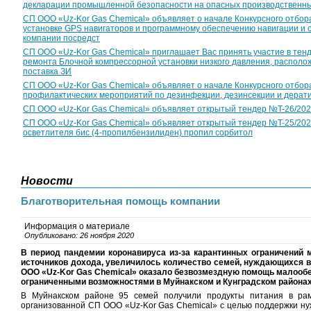
декларации промышленной безопасности на опасных производственны
СП ООО «Uz-Kor Gas Chemical» объявляет о начале Конкурсного отбор
установке GPS навигаторов и программному обеспечению навигации и
компании посредст
CП ООО «Uz-Kor Gas Chemical» приглашает Вас принять участие в тен
ремонта Блочной компрессорной установки низкого давления, располож
поставка ЗИ
СП ООО «Uz-Kor Gas Chemical» объявляет о начале Конкурсного отбор
профилактических мероприятий по дезинфекции, дезинсекции и дерат
CП ООО «Uz-Kor Gas Chemical» объявляет открытый тендер №T-26/2026 с
CП ООО «Uz-Kor Gas Chemical» объявляет открытый тендер №T-25/2026 
осветлителя бис (4-пропилбензилиден) пропил сорбитол
Новости
Благотворительная помощь компании
Информация о материале
Опубликовано: 26 ноября 2020
В период пандемии коронавируса из-за карантинных ограничений 
источников дохода, увеличилось количество семей, нуждающихся 
ООО «
Uz
-
Kor
Gas
Chemical
» оказало безвозмездную помощь малооб
ограниченными возможностями в Муйнакском и Кунградском районах
В Муйнакском районе 95 семей получили продукты питания в рамк
организованной СП ООО «Uz-Kor Gas Chemical» с целью поддержки н