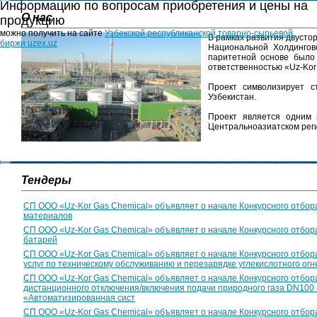
Информацию по вопросам приобретения и цены на
О нас
продукцию
можно получить на сайте
Узбекской республиканской товарно-сырьевой
В рамках развития двусто
биржи uzex.uz
Национальной Холдингов
паритетной основе было
ответственностью «Uz-Kor
Проект символизирует с
Узбекистан.
Проект является одним 
Центральноазиатском рег
Тендеры
СП ООО «Uz-Kor Gas Chemical» объявляет о начале Конкурсного отбора
материалов
СП ООО «Uz-Kor Gas Chemical» объявляет о начале Конкурсного отбора
батарей
СП ООО «Uz-Kor Gas Chemical» объявляет о начале Конкурсного отбор
услуг по техническому обслуживанию и перезарядке углекислотного ог
СП ООО «Uz-Kor Gas Chemical» объявляет о начале Конкурсного отбор
дистанционного отключения/включения подачи природного газа DN100 
«Автоматизированная сист
СП ООО «Uz-Kor Gas Chemical» объявляет о начале Конкурсного отбора