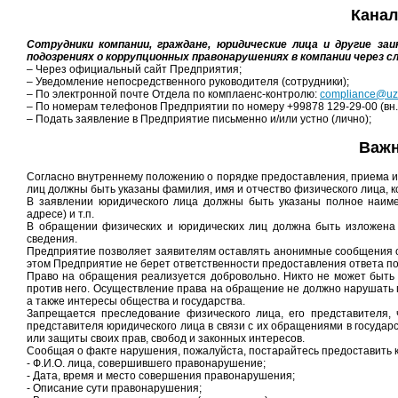
Канал
Сотрудники
компании, граждане, юридические
лица и другие
заи
подозрениях о коррупционных правонарушениях
в компании
через
с
– Через официальный сайт Предприятия;
– Уведомление непосредственного руководителя (сотрудники);
– По электронной почте Отдела по комплаенс-контролю:
compliance@uz
– По номерам телефонов Предприятии по номеру +99878 129-29-00 (вн.
– Подать заявление в Предприятие письменно и/или устно (лично);
Важн
Согласно внутреннему положению о порядке предоставления, приема 
лиц должны быть указаны фамилия, имя и отчество физического лица, к
В заявлении юридического лица должны быть указаны полное наиме
адресе) и т.п.
В обращении физических и юридических лиц должна быть изложена 
сведения.
Предприятие позволяет заявителям оставлять анонимные сообщения о
этом Предприятие не берет ответственности предоставления ответа п
Право на обращения реализуется добровольно. Никто не может быть 
против него. Осуществление права на обращение не должно нарушать п
а также интересы общества и государства.
Запрещается преследование физического лица, его представителя, 
представителя юридического лица в связи с их обращениями в государ
или защиты своих прав, свобод и законных интересов.
Сообщая о факте нарушения, пожалуйста, постарайтесь предоставить
- Ф.И.О. лица, совершившего правонарушение;
- Дата, время и место совершения правонарушения;
- Описание сути правонарушения;