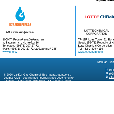
LOTTE CHEMICAL
AO «Узбекнефтегаз»
CORPORATION
100047, Республика Узбекистан
7F-11F, Lotte Tower 51, Bora
г. Ташкент, ул. Истикбол 16
Seoul, 156-711 Republic of K
Телефон: (99871) 207-27-72
Lotte Chemical Corporation
Факс: (99871) 207-27-72 (добавочный 248)
Tel: +82-2-829-4114
www.ung.uz
www.lottechem.com
Главная
Кар
(99
(99
© 2026 Uz-Kor Gas Chemical. Все права защищены.
inf
Joomla! CMS
- бесплатное программное обеспечение,
распространяемое по лицензии
GNU General Public
License
.