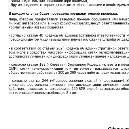
- Ваши свидетельские показания (при наличии);
- Другие сведения, которые вы считаете обоснованными и необходимым
В каждом случае будет проведена предварительная проверка.
Лица, которые предоставили заведомо ложные сообщения или намер
личных интересов или в иных корыстных целях, несут ответственность
нормативными актами Общества.
- согласно статье 40 Кодекса об административной ответственности Р
позорящих другое лицо измышлений влечет наложение штрафа от двад
2
- в соответствии со статьей 202
Кодекса об административной ответс
том числе в средствах массовой информации, сетях телекоммуникац
достоинства личности или дискредитации личности влечет наложение 
- согласно статье 139 («Клевета») Уголовного Кодекса «клевета в п
СМИ, сетях телекоммуникаций или интернете, наказывается шт
общественными работами от 300 до 360 часов либо исправительными раб
- согласно статье 244 («Распространение ложной информации») У
унижению достоинства личности или дискредитации личности, сов
действия, наказывается штрафом до 150 БРВ или обязательными обще
лет или ограничением свободы до 2-х лет.
Официал