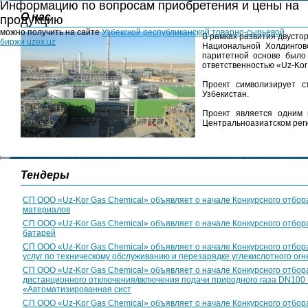
Информацию по вопросам приобретения и цены на
О нас
продукцию
можно получить на сайте
Узбекской республиканской товарно-сырьевой
В рамках развития двусто
биржи uzex.uz
Национальной Холдингов
паритетной основе было
ответственностью «Uz-Kor
Проект символизирует с
Узбекистан.
Проект является одним 
Центральноазиатском рег
Тендеры
СП ООО «Uz-Kor Gas Chemical» объявляет о начале Конкурсного отбора
материалов
СП ООО «Uz-Kor Gas Chemical» объявляет о начале Конкурсного отбора
батарей
СП ООО «Uz-Kor Gas Chemical» объявляет о начале Конкурсного отбор
услуг по техническому обслуживанию и перезарядке углекислотного ог
СП ООО «Uz-Kor Gas Chemical» объявляет о начале Конкурсного отбор
дистанционного отключения/включения подачи природного газа DN100 
«Автоматизированная сист
СП ООО «Uz-Kor Gas Chemical» объявляет о начале Конкурсного отбора