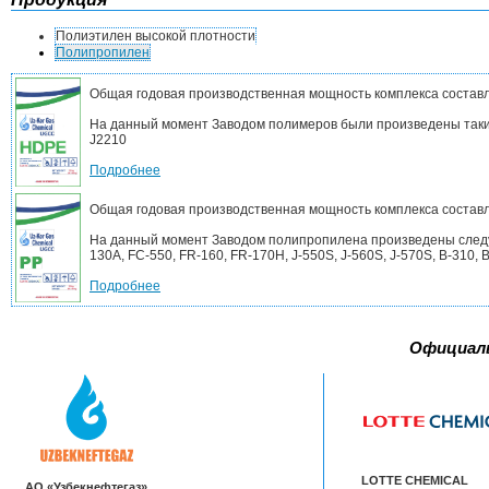
Полиэтилен высокой плотности
Полипропилен
Общая годовая производственная мощность комплекса составл
На данный момент Заводом полимеров были произведены такие
J2210
Подробнее
Общая годовая производственная мощность комплекса составл
На данный момент Заводом полипропилена произведены следующ
130A, FC-550, FR-160, FR-170H, J-550S, J-560S, J-570S, B-310, B-
Подробнее
Официал
LOTTE CHEMICAL
AO «Узбекнефтегаз»