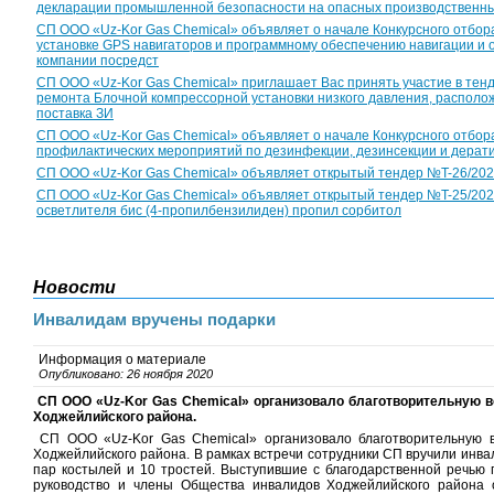
декларации промышленной безопасности на опасных производственны
СП ООО «Uz-Kor Gas Chemical» объявляет о начале Конкурсного отбор
установке GPS навигаторов и программному обеспечению навигации и
компании посредст
CП ООО «Uz-Kor Gas Chemical» приглашает Вас принять участие в тен
ремонта Блочной компрессорной установки низкого давления, располож
поставка ЗИ
СП ООО «Uz-Kor Gas Chemical» объявляет о начале Конкурсного отбор
профилактических мероприятий по дезинфекции, дезинсекции и дерат
CП ООО «Uz-Kor Gas Chemical» объявляет открытый тендер №T-26/2026 с
CП ООО «Uz-Kor Gas Chemical» объявляет открытый тендер №T-25/2026 
осветлителя бис (4-пропилбензилиден) пропил сорбитол
Новости
Инвалидам вручены подарки
Информация о материале
Опубликовано: 26 ноября 2020
СП ООО «Uz-Kor Gas Chemical» организовало благотворительную в
Ходжейлийского района.
СП ООО «Uz-Kor Gas Chemical» организовало благотворительную в
Ходжейлийского района. В рамках встречи сотрудники СП вручили инва
пар костылей и 10 тростей. Выступившие с благодарственной речью 
руководство и члены Общества инвалидов Ходжейлийского района 