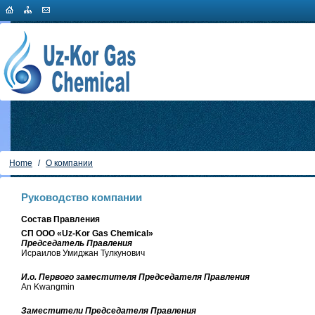
Home
/
О компании
Руководство компании
Состав Правления
СП
OOO
«
Uz
-
Kor
Gas
Chemical
»
Председатель Правления
Исраилов Умиджан Тулкунович
И.о. Первого заместителя Председателя Правления
An Kwangmin
Заместители Председателя Правления