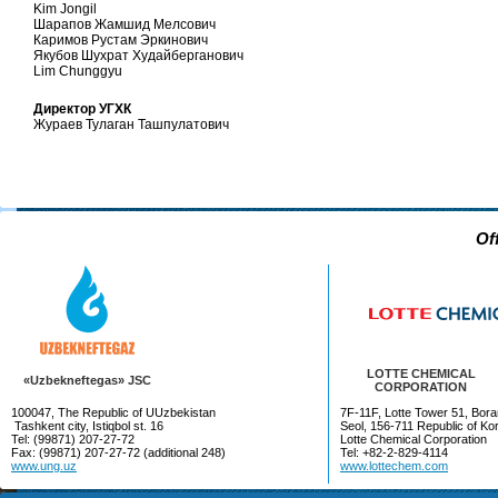
Kim Jongil
Шарапов Жамшид Мелсович
Каримов Рустам Эркинович
Якубов Шухрат Худайберганович
Lim Chunggyu
Директор УГХК
Жураев Тулаган Ташпулатович
Of
LOTTE CHEMICAL
«Uzbekneftegas» JSC
CORPORATION
100047, The Republic of UUzbekistan
7F-11F, Lotte Tower 51, Bora
Tashkent city, Istiqbol st. 16
Seol, 156-711 Republic of Ko
Tel: (99871) 207-27-72
Lotte Chemical Corporation
Fax: (99871) 207-27-72 (additional 248)
Tel: +82-2-829-4114
www.ung.uz
www.lottechem.com