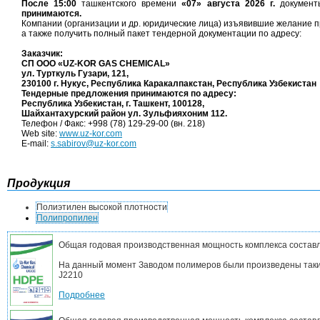
После 15:00
ташкентского времени
«07» августа 2026 г.
документ
принимаются.
Компании (организации и др. юридические лица) изъявившие желание п
а также получить полный пакет тендерной документации по адресу:
Заказчик:
СП ООО «UZ-KOR GAS CHEMICAL»
ул. Турткуль Гузари, 121,
230100 г. Нукус, Республика Каракалпакстан, Республика Узбекистан
Тендерные предложения принимаются по адресу:
Республика Узбекистан, г. Ташкент, 100128,
Шайхантахурский район ул. Зульфияхоним 112.
Телефон / Факс: +998 (78) 129-29-00 (вн. 218)
Web site:
www.uz-kor.com
E-mail:
s.sabirov@uz-kor.com
Продукция
Полиэтилен высокой плотности
Полипропилен
Общая годовая производственная мощность комплекса составл
На данный момент Заводом полимеров были произведены такие
J2210
Подробнее