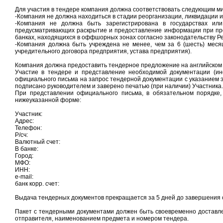
Для участия в тендере компания должна соответствовать следующим м
-Компания не должна находиться в стадии реорганизации, ликвидации 
-Компания не должна быть зарегистрирована в государствах ил
предусматривающих раскрытие и предоставление информации при пр
банках, находящихся в оффшорных зонах согласно законодательству Ре
-Компания должна быть учреждена не менее, чем за 6 (шесть) меся
учредительного договора предприятия, устава предприятия).
Компания должна предоставить тендерное предложение на английском 
Участие в тендере и представление необходимой документации (ин
официального письма на запрос тендерной документации с указанием 
подписано руководителем и заверено печатью (при наличии) Участника.
При представлении официального письма, в обязательном порядке,
нижеуказанной форме:
Участник:
Адрес:
Телефон:
Р/сч:
Валютный счет:
В банке:
Город:
МФО:
ИНН:
e-mail:
банк корр. счет:
Выдача тендерных документов прекращается за 5 дней до завершения 
Пакет с тендерными документами должен быть своевременно доставле
отправителя, наименованием предмета и номером тендера.