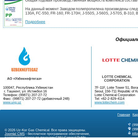
Общая годовая производственная мощность комплекса составл
На данный момент Заводом полипропилена произведены следующ
130A, FC-550, FR-160, FR-170H, J-550S, J-560S, J-570S, B-310, B-
Подробнее
Официал
LOTTE CHEMICAL
AO «Узбекнефтегаз»
CORPORATION
100047, Республика Узбекистан
7F-11F, Lotte Tower 51, Bora
г. Ташкент, ул. Истикбол 16
Seoul, 156-711 Republic of K
Телефон: (99871) 207-27-72
Lotte Chemical Corporation
Факс: (99871) 207-27-72 (добавочный 248)
Tel: +82-2-829-4114
www.ung.uz
www.lottechem.com
Главная
Кар
(99
(99
© 2026 Uz-Kor Gas Chemical. Все права защищены.
inf
Joomla! CMS
- бесплатное программное обеспечение,
распространяемое по лицензии
GNU General Public