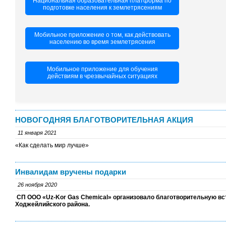
Национальная образовательная платформа по
подготовке населения к землетрясениям
Мобильное приложение о том, как действовать
населению во время землетрясения
Мобильное приложение для обучения
действиям в чрезвычайных ситуациях
НОВОГОДНЯЯ БЛАГОТВОРИТЕЛЬНАЯ АКЦИЯ
11 января 2021
«Как сделать мир лучше»
Инвалидам вручены подарки
26 ноября 2020
СП ООО «Uz-Kor Gas Chemical» организовало благотворительную вс
Ходжейлийского района.