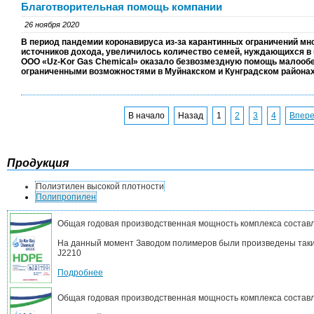
Благотворительная помощь компании
26 ноября 2020
В период пандемии коронавируса из-за карантинных ограничений мн
источников дохода, увеличилось количество семей, нуждающихся в
ООО «
Uz
-
Kor
Gas
Chemical
» оказало безвозмездную помощь малооб
ограниченными возможностями в Муйнакском и Кунградском районах
В начало
Назад
1
2
3
4
Впер
Продукция
Полиэтилен высокой плотности
Полипропилен
Общая годовая производственная мощность комплекса составл
На данный момент Заводом полимеров были произведены такие
J2210
Подробнее
Общая годовая производственная мощность комплекса составл