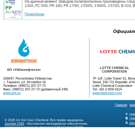
На данный момент Заводом полипропилена произведены следующ
130A, FC-550, FR-160, FR-170H, J-550S, J-560S, J-570S, B-310, B-
Подробнее
Официал
LOTTE CHEMICAL
AO «Узбекнефтегаз»
CORPORATION
100047, Республика Узбекистан
7F-11F, Lotte Tower 51, Bora
г. Ташкент, ул. Истикбол 16
Seoul, 156-711 Republic of K
Телефон: (99871) 207-27-72
Lotte Chemical Corporation
Факс: (99871) 207-27-72 (добавочный 248)
Tel: +82-2-829-4114
www.ung.uz
www.lottechem.com
Главная
Кар
(99
(99
© 2026 Uz-Kor Gas Chemical. Все права защищены.
inf
Joomla! CMS
- бесплатное программное обеспечение,
распространяемое по лицензии
GNU General Public
License
.