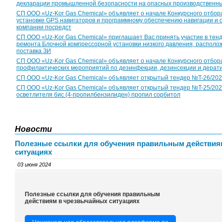
декларации промышленной безопасности на опасных производственны
СП ООО «Uz-Kor Gas Chemical» объявляет о начале Конкурсного отбор
установке GPS навигаторов и программному обеспечению навигации и
компании посредст
CП ООО «Uz-Kor Gas Chemical» приглашает Вас принять участие в тен
ремонта Блочной компрессорной установки низкого давления, располож
поставка ЗИ
СП ООО «Uz-Kor Gas Chemical» объявляет о начале Конкурсного отбор
профилактических мероприятий по дезинфекции, дезинсекции и дерат
CП ООО «Uz-Kor Gas Chemical» объявляет открытый тендер №T-26/2026 с
CП ООО «Uz-Kor Gas Chemical» объявляет открытый тендер №T-25/2026 
осветлителя бис (4-пропилбензилиден) пропил сорбитол
Новости
Полезные ссылки для обучения правильным действия
ситуациях
03 июня 2024
Полезные ссылки для обучения правильным
действиям в чрезвычайных ситуациях