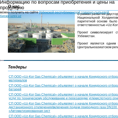
Информацию по вопросам приобретения и цены на
О нас
продукцию
можно получить на сайте
Узбекской республиканской товарно-сырьевой
В рамках развития двусто
биржи uzex.uz
Национальной Холдингов
паритетной основе было
ответственностью «Uz-Kor
Проект символизирует с
Узбекистан.
Проект является одним 
Центральноазиатском рег
Тендеры
СП ООО «Uz-Kor Gas Chemical» объявляет о начале Конкурсного отбора
материалов
СП ООО «Uz-Kor Gas Chemical» объявляет о начале Конкурсного отбора
батарей
СП ООО «Uz-Kor Gas Chemical» объявляет о начале Конкурсного отбор
услуг по техническому обслуживанию и перезарядке углекислотного ог
СП ООО «Uz-Kor Gas Chemical» объявляет о начале Конкурсного отбор
дистанционного отключения/включения подачи природного газа DN100 
«Автоматизированная сист
СП ООО «Uz-Kor Gas Chemical» объявляет о начале Конкурсного отбора